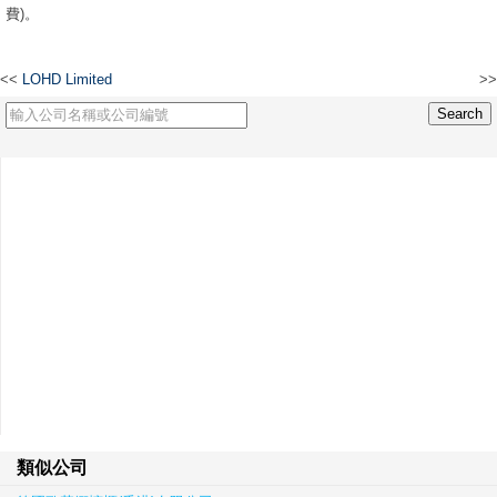
費)。
<<
LOHD Limited
>>
FALCON GALLANT (HOLDING) LIMITED
類似公司