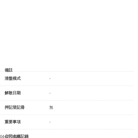
備註
清盤模式
-
解散日期
-
押記登記冊
無
重要事項
-
公司名稱記錄
04-05-2016