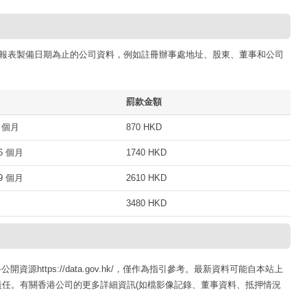
報表製備日期為止的公司資料，例如註冊辦事處地址、股東、董事和公司
罰款金額
 個月
870 HKD
 個月
1740 HKD
 個月
2610 HKD
3480 HKD
路公開資源https://data.gov.hk/，僅作為指引參考。最新資料可能自本站上
任。有關香港公司的更多詳細資訊(如檔影像記錄、董事資料、抵押情況