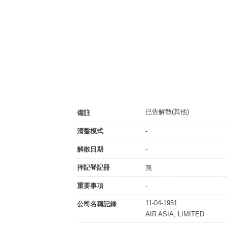
已告解散(其他)
備註
清盤模式
-
解散日期
-
押記登記冊
無
重要事項
-
11-04-1951
公司名稱記錄
AIR ASIA, LIMITED