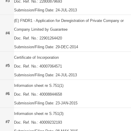
#3
Doc. Ref. No.: 22800879693
Submission/Filing Date: 24-JUL-2013
(E) FNDR1 - Application for Deregistration of Private Company or
Company Limited by Guarantee
#4
Doc. Ref. No.: 22901264420
Submission/Filing Date: 29-DEC-2014
Certificate of Incorporation
#5
Doc. Ref. No.: 40007064571
Submission/Filing Date: 24-JUL-2013
Information sheet re S.751(1)
#6
Doc. Ref. No.: 40008844658
Submission/Filing Date: 23-JAN-2015
Information sheet re S.751(3)
#7
Doc. Ref. No.: 40009232193