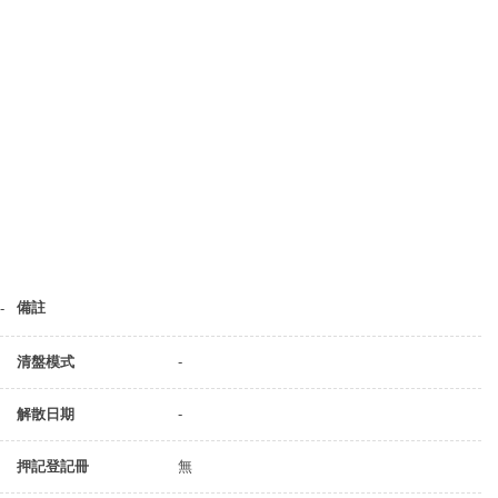
備註
-
清盤模式
-
解散日期
-
押記登記冊
無