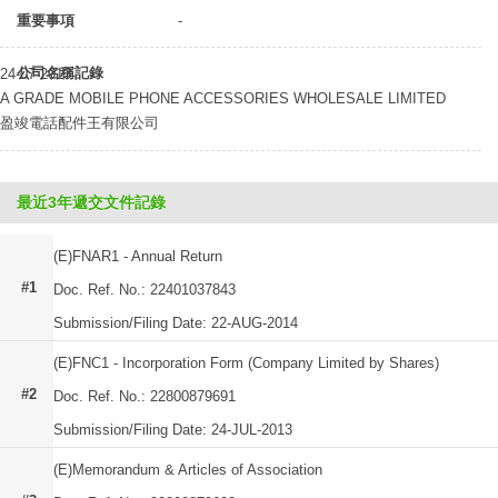
重要事項
-
公司名稱記錄
24-07-2013
A GRADE MOBILE PHONE ACCESSORIES WHOLESALE LIMITED
盈竣電話配件王有限公司
最近3年遞交文件記錄
(E)FNAR1 - Annual Return
#1
Doc. Ref. No.: 22401037843
Submission/Filing Date: 22-AUG-2014
(E)FNC1 - Incorporation Form (Company Limited by Shares)
#2
Doc. Ref. No.: 22800879691
Submission/Filing Date: 24-JUL-2013
(E)Memorandum & Articles of Association