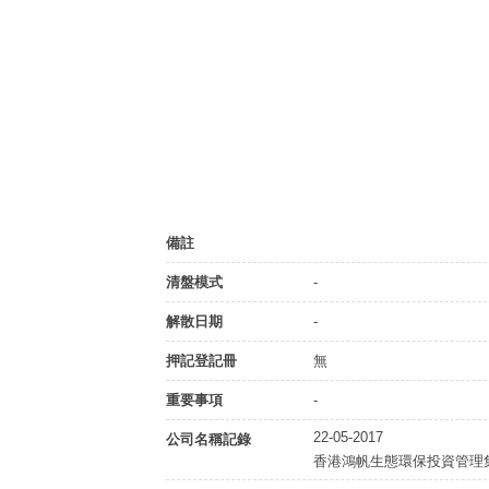
備註
清盤模式
-
解散日期
-
押記登記冊
無
重要事項
-
22-05-2017
公司名稱記錄
香港鴻帆生態環保投資管理