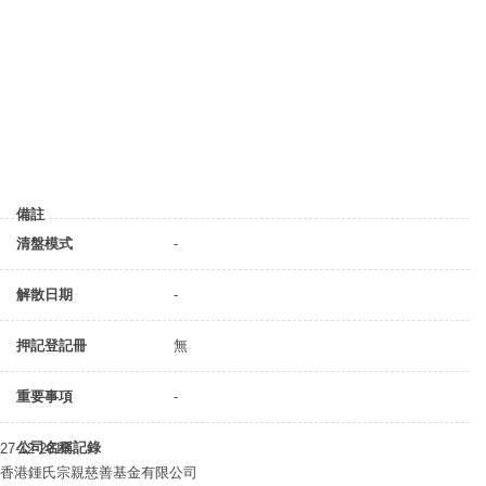
備註
清盤模式
-
解散日期
-
押記登記冊
無
重要事項
-
公司名稱記錄
27-12-2018
香港鍾氏宗親慈善基金有限公司