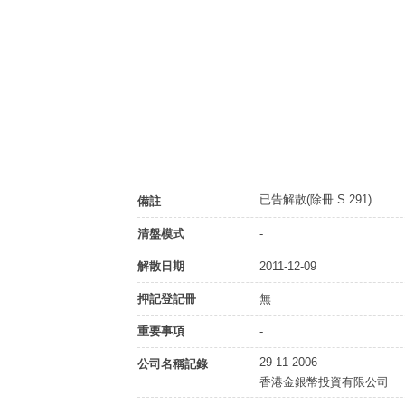
已告解散(除冊 S.291)
備註
清盤模式
-
解散日期
2011-12-09
押記登記冊
無
重要事項
-
29-11-2006
公司名稱記錄
香港金銀幣投資有限公司