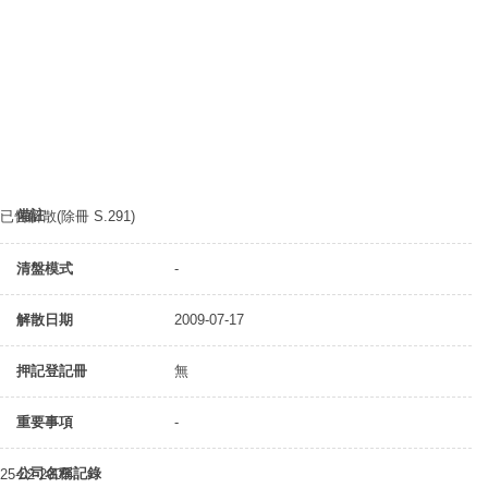
備註
已告解散(除冊 S.291)
清盤模式
-
解散日期
2009-07-17
押記登記冊
無
重要事項
-
公司名稱記錄
25-02-2005