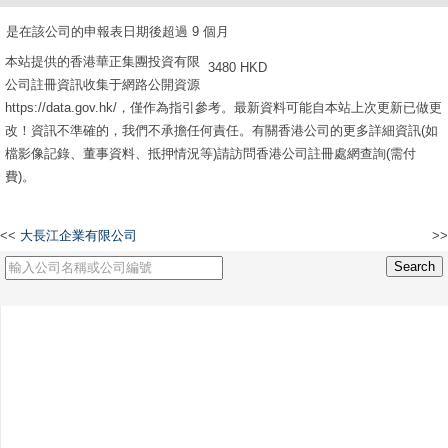
是在該公司的申報表日期後超過 9 個月
本站提供的香港華正集團投資有限
3480 HKD
公司註冊資訊收集于網路公開資源
https://data.gov.hk/，僅作為指引參考。最新資料可能自本站上次更新已做更
改！資訊不準確的，我們不承擔任何責任。有關香港公司的更多詳細資訊(如
檔影像記錄、董事資料、抵押情況等)請訪問香港公司註冊處網查詢(需付
費)。
<<
大長江企業有限公司
>>
華楊模具廠有限公司