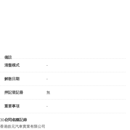
備註
清盤模式
-
解散日期
-
押記登記冊
無
重要事項
-
公司名稱記錄
30-05-2019
香港皓元汽車實業有限公司