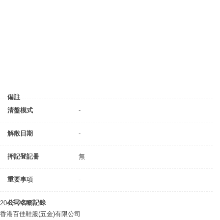
備註
清盤模式
-
解散日期
-
押記登記冊
無
重要事項
-
公司名稱記錄
20-05-2016
香港百佳鞋服(五金)有限公司