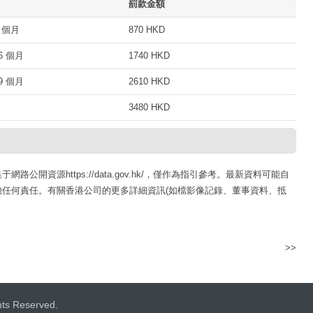
罰款金額
 個月
870 HKD
 個月
1740 HKD
 個月
2610 HKD
3480 HKD
開資源https://data.gov.hk/，僅作為指引參考。最新資料可能自
任何責任。有關香港公司的更多詳細資訊(如檔影像記錄、董事資料、抵
>>
柏利年(香港)有限公司
hts Reserved.