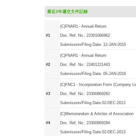
最近3年遞交文件記錄
(C)FNAR1 - Annual Return
#1
Doc. Ref. No.: 22301066962
Submission/Filing Date: 12-JAN-2015
(C)FNAR1 - Annual Return
#2
Doc. Ref. No.: 22401221443
Submission/Filing Date: 05-JAN-2016
(C)FNC1 - Incorporation Form (Company Li
#3
Doc. Ref. No.: 23300869282
Submission/Filing Date:02-DEC-2013
(C)Memorandum & Articles of Association
#4
Doc. Ref. No.: 23300869284
Submission/Filing Date:02-DEC-2013