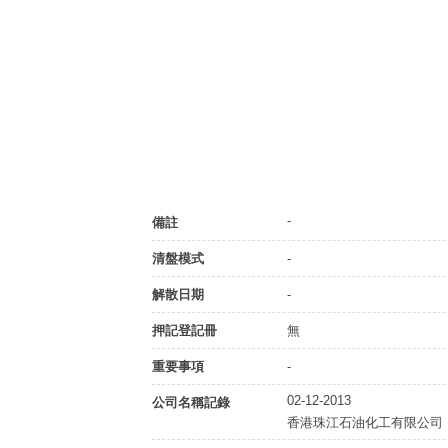
-
備註
清盤模式
-
解散日期
-
押記登記冊
無
重要事項
-
02-12-2013
公司名稱記錄
香港珠江石油化工有限公司