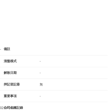
備註
-
清盤模式
-
解散日期
-
押記登記冊
無
重要事項
-
公司名稱記錄
02-04-2014