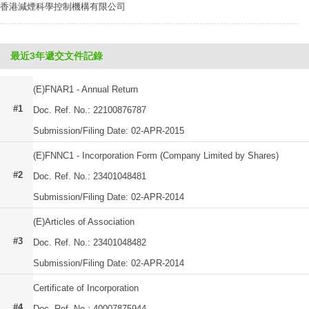
香港減煙科學控制機構有限公司
最近3年遞交文件記錄
(E)FNAR1 - Annual Return
#1
Doc. Ref. No.: 22100876787
Submission/Filing Date: 02-APR-2015
(E)FNNC1 - Incorporation Form (Company Limited by Shares)
#2
Doc. Ref. No.: 23401048481
Submission/Filing Date: 02-APR-2014
(E)Articles of Association
#3
Doc. Ref. No.: 23401048482
Submission/Filing Date: 02-APR-2014
Certificate of Incorporation
#4
Doc. Ref. No.: 40007875944