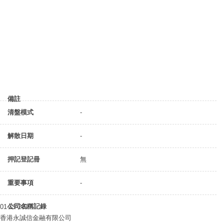
備註
清盤模式
-
解散日期
-
押記登記冊
無
重要事項
-
公司名稱記錄
01-11-2017
香港永誠信金融有限公司