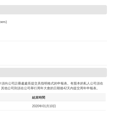
bers)
司每年須向公司註冊處處長提交具指明格式的申報表。有股本的私人公司須在
；其他公司則須在公司舉行周年大會的日期後42天內提交周年申報表。
結束時間
2020年01月10日