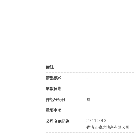
-
備註
清盤模式
-
解散日期
-
押記登記冊
無
重要事項
-
29-11-2010
公司名稱記錄
香港正盛房地產有限公司