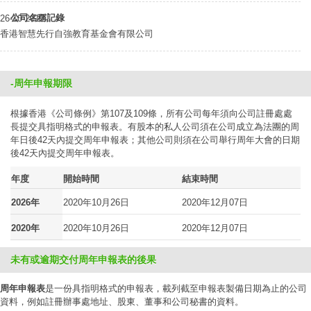
公司名稱記錄
26-10-2012
香港智慧先行自強教育基金會有限公司
-周年申報期限
根據香港《公司條例》第107及109條，所有公司每年須向公司註冊處處
長提交具指明格式的申報表。有股本的私人公司須在公司成立為法團的周
年日後42天內提交周年申報表；其他公司則須在公司舉行周年大會的日期
後42天內提交周年申報表。
年度
開始時間
結束時間
2026年
2020年10月26日
2020年12月07日
2020年
2020年10月26日
2020年12月07日
未有或逾期交付周年申報表的後果
周年申報表
是一份具指明格式的申報表，載列截至申報表製備日期為止的公司
資料，例如註冊辦事處地址、股東、董事和公司秘書的資料。