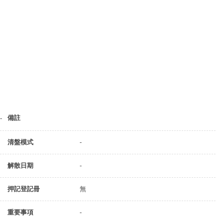
備註
-
清盤模式
-
解散日期
-
押記登記冊
無
重要事項
-