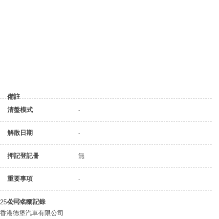
備註
清盤模式
-
解散日期
-
押記登記冊
無
重要事項
-
公司名稱記錄
25-11-2019
香港德堡汽車有限公司