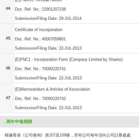
#4
Doc. Ref. No.: 22901207238
Submission/Filing Date: 29-JUL-2014
Certificate of Incorporation
#5
Doc. Ref. No.: 40007059801
Submission/Filing Date: 22-JUL-2013
(E)FNC1 - Incorporation Form (Company Limited by Shares)
#6
Doc. Ref. No.: 70000220741
Submission/Filing Date: 22-JUL-2013
(E)Memorandum & Articles of Association
#7
Doc. Ref. No.: 70000220742
Submission/Filing Date: 22-JUL-2013
-周年申報期限
根據香港《公司條例》第107及109條，所有公司每年須向公司註冊處處