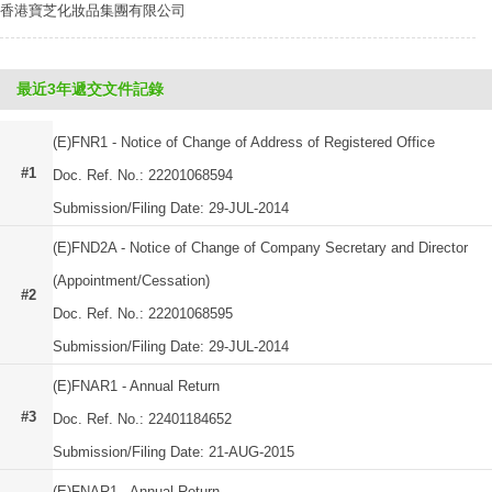
香港寶芝化妝品集團有限公司
最近3年遞交文件記錄
(E)FNR1 - Notice of Change of Address of Registered Office
#1
Doc. Ref. No.: 22201068594
Submission/Filing Date: 29-JUL-2014
(E)FND2A - Notice of Change of Company Secretary and Director
(Appointment/Cessation)
#2
Doc. Ref. No.: 22201068595
Submission/Filing Date: 29-JUL-2014
(E)FNAR1 - Annual Return
#3
Doc. Ref. No.: 22401184652
Submission/Filing Date: 21-AUG-2015
(E)FNAR1 - Annual Return