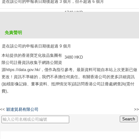
是在該公司的申報表日期後超過 3 個月，但不超過 6 個月
1740 HKD
是在該公司的申報表日期後超過 6 個月，但不超過 9 個月
免責聲明
2610 HKD
是在該公司的申報表日期後超過 9 個月
本站提供的香港寶芝化妝品集團有
3480 HKD
限公司註冊資訊收集于網路公開資
源https://data.gov.hk/，僅作為指引參考。最新資料可能自本站上次更新已做
更改！資訊不準確的，我們不承擔任何責任。有關香港公司的更多詳細資訊
(如檔影像記錄、董事資料、抵押情況等)請訪問香港公司註冊處網查詢(需付
費)。
<<
穎達貿易有限公司
>>
香港久翔貿易有限公司