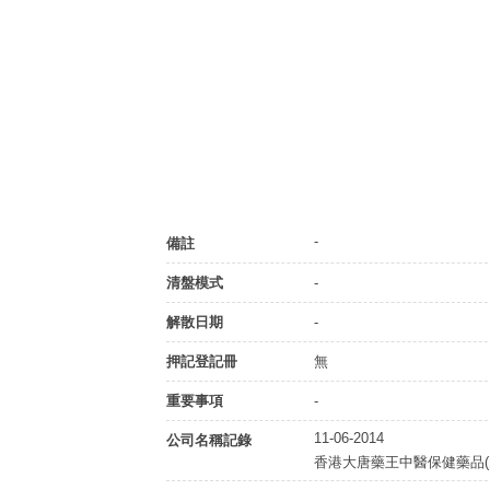
-
備註
清盤模式
-
解散日期
-
押記登記冊
無
重要事項
-
11-06-2014
公司名稱記錄
香港大唐藥王中醫保健藥品(