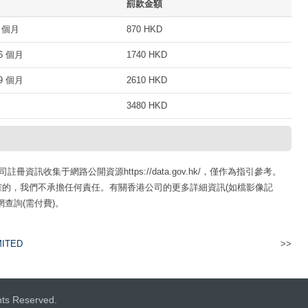
罰款金額
 個月
870 HKD
 個月
1740 HKD
 個月
2610 HKD
3480 HKD
訊收集于網路公開資源https://data.gov.hk/，僅作為指引參考。
的，我們不承擔任何責任。有關香港公司的更多詳細資訊(如檔影像記
查詢(需付費)。
MITED
>>
女中醫王漁生醫療保健有限公司
hts Reserved.