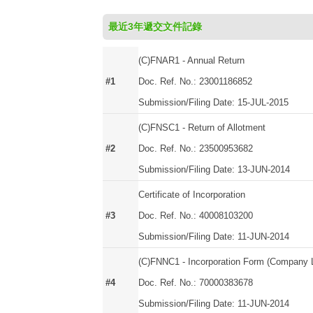
最近3年遞交文件記錄
(C)FNAR1 - Annual Return
#1
Doc. Ref. No.: 23001186852
Submission/Filing Date: 15-JUL-2015
(C)FNSC1 - Return of Allotment
#2
Doc. Ref. No.: 23500953682
Submission/Filing Date: 13-JUN-2014
Certificate of Incorporation
#3
Doc. Ref. No.: 40008103200
Submission/Filing Date: 11-JUN-2014
(C)FNNC1 - Incorporation Form (Company L
#4
Doc. Ref. No.: 70000383678
Submission/Filing Date: 11-JUN-2014