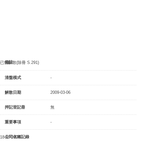
備註
已告解散(除冊 S.291)
清盤模式
-
解散日期
2009-03-06
押記登記冊
無
重要事項
-
公司名稱記錄
18-10-2004