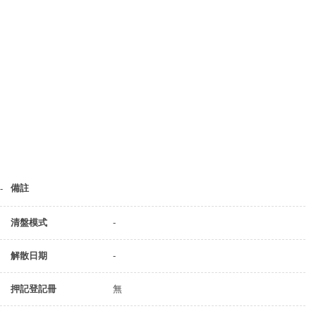
備註
-
清盤模式
-
解散日期
-
押記登記冊
無