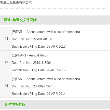
香港上銀集團有限公司
最近3年遞交文件記錄
(E)FAR1 - Annual return (with a list of members)
#1
Doc. Ref. No.: 22700848158
Submission/Filing Date: 05-APR-2013
(E)FNAR1 - Annual Return
#2
Doc. Ref. No.: 23101113904
Submission/Filing Date: 20-APR-2015
(E)FAR1 - Annual return (with a list of members)
#3
Doc. Ref. No.: 23500927897
Submission/Filing Date: 09-APR-2014
-周年申報期限