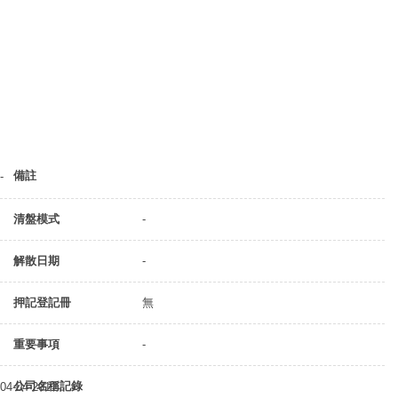
備註
-
清盤模式
-
解散日期
-
押記登記冊
無
重要事項
-
公司名稱記錄
04-04-2011