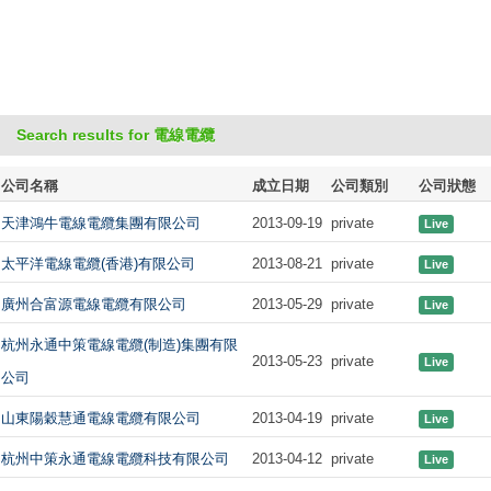
Search results for 電線電纜
公司名稱
成立日期
公司類別
公司狀態
天津鴻牛電線電纜集團有限公司
2013-09-19
private
Live
太平洋電線電纜(香港)有限公司
2013-08-21
private
Live
廣州合富源電線電纜有限公司
2013-05-29
private
Live
杭州永通中策電線電纜(制造)集團有限
2013-05-23
private
Live
公司
山東陽穀慧通電線電纜有限公司
2013-04-19
private
Live
杭州中策永通電線電纜科技有限公司
2013-04-12
private
Live