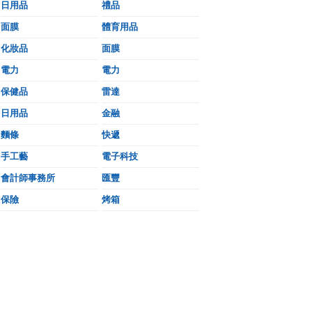
日用品
禮品
面膜
體育用品
化妝品
面膜
電力
電力
保健品
雷達
日用品
金融
麵條
快遞
手工藝
電子科技
會計師事務所
匯豐
保險
烤箱