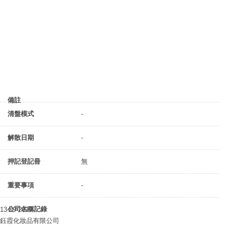
備註
清盤模式
-
解散日期
-
押記登記冊
無
重要事項
-
公司名稱記錄
13-09-2019
鈺霞化妝品有限公司