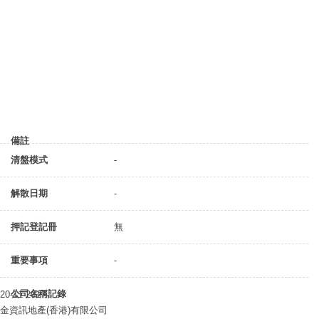
備註
清盤模式
-
解散日期
-
押記登記冊
無
重要事項
-
公司名稱記錄
20-11-2017
金資訊地產(香港)有限公司