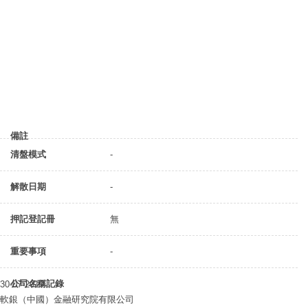
備註
清盤模式
-
解散日期
-
押記登記冊
無
重要事項
-
公司名稱記錄
30-07-2019
軟銀（中國）金融研究院有限公司