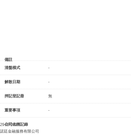
備註
清盤模式
-
解散日期
-
押記登記冊
無
重要事項
-
公司名稱記錄
29-09-2017
諾廷金融服務有限公司