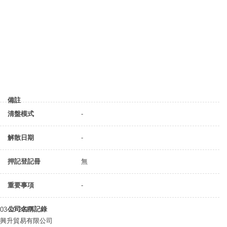
備註
清盤模式
-
解散日期
-
押記登記冊
無
重要事項
-
公司名稱記錄
03-10-2017
興升貿易有限公司