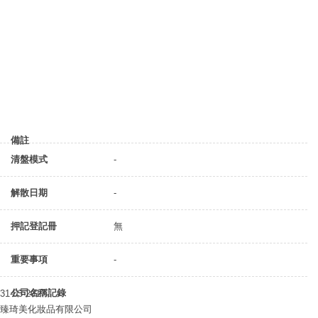
備註
清盤模式
-
解散日期
-
押記登記冊
無
重要事項
-
公司名稱記錄
31-03-2017
臻琦美化妝品有限公司