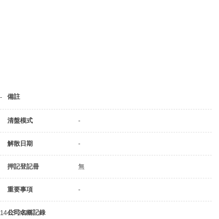
備註
-
清盤模式
-
解散日期
-
押記登記冊
無
重要事項
-
公司名稱記錄
14-03-2016