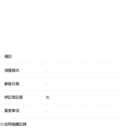
備註
-
清盤模式
-
解散日期
-
押記登記冊
無
重要事項
-
公司名稱記錄
05-03-2013