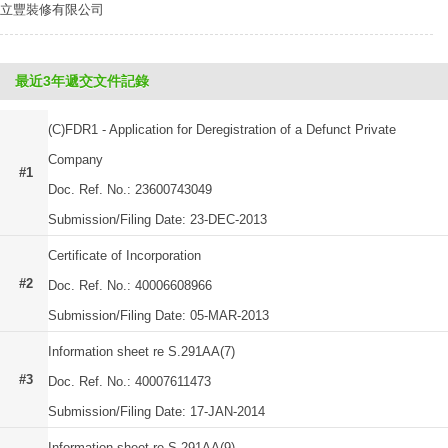
立豐裝修有限公司
最近3年遞交文件記錄
(C)FDR1 - Application for Deregistration of a Defunct Private
Company
#1
Doc. Ref. No.: 23600743049
Submission/Filing Date: 23-DEC-2013
Certificate of Incorporation
#2
Doc. Ref. No.: 40006608966
Submission/Filing Date: 05-MAR-2013
Information sheet re S.291AA(7)
#3
Doc. Ref. No.: 40007611473
Submission/Filing Date: 17-JAN-2014
Information sheet re S.291AA(9)