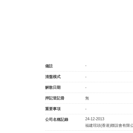
-
備註
清盤模式
-
解散日期
-
押記登記冊
無
重要事項
-
24-12-2013
公司名稱記錄
福建琯頭(香港)聯誼會有限