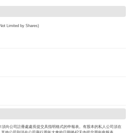
ot Limited by Shares)
司每年須向公司註冊處處長提交具指明格式的申報表。有股本的私人公司須在
；其他公司則須在公司舉行周年大會的日期後42天內提交周年申報表。