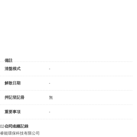
備註
清盤模式
-
解散日期
-
押記登記冊
無
重要事項
-
公司名稱記錄
02-09-2016
睿能環保科技有限公司