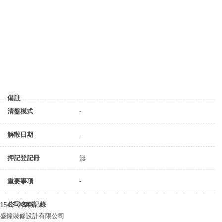
備註
清盤模式
-
解散日期
-
押記登記冊
無
重要事項
-
公司名稱記錄
15-07-2019
盛鐘裝修設計有限公司