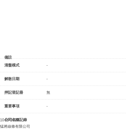
備註
清盤模式
-
解散日期
-
押記登記冊
無
重要事項
-
公司名稱記錄
10-09-2019
猛將線條有限公司