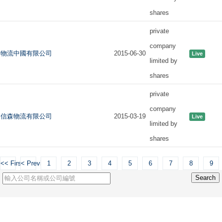
shares
private
company
物流中國有限公司
2015-06-30
Live
limited by
shares
private
company
信森物流有限公司
2015-03-19
Live
limited by
shares
<< First
< Previous
1
2
3
4
5
6
7
8
9