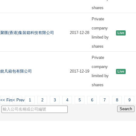
shares
Private
company
聚匯(香港)集裝箱科技有限公司
2017-12-28
Live
limited by
shares
Private
company
銳凡箱包有限公司
2017-12-19
Live
limited by
shares
<< First
< Previous
1
2
3
4
5
6
7
8
9