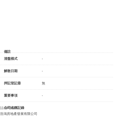
備註
清盤模式
-
解散日期
-
押記登記冊
無
重要事項
-
公司名稱記錄
11-04-2017
浩鴻房地產發展有限公司