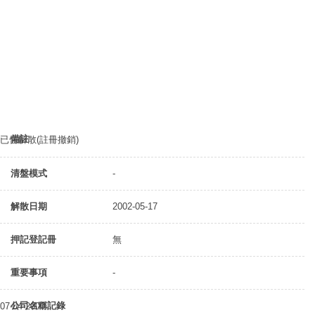
備註
已告解散(註冊撤銷)
清盤模式
-
解散日期
2002-05-17
押記登記冊
無
重要事項
-
公司名稱記錄
07-04-2000