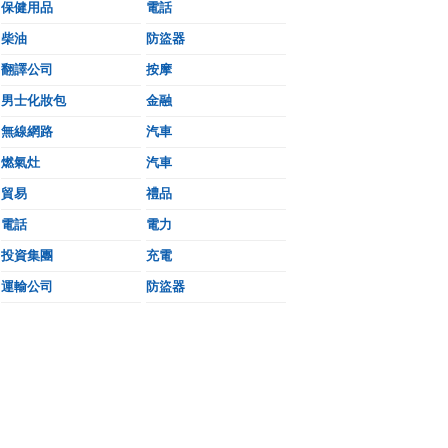
保健用品
電話
柴油
防盜器
翻譯公司
按摩
男士化妝包
金融
無線網路
汽車
燃氣灶
汽車
貿易
禮品
電話
電力
投資集團
充電
運輸公司
防盜器