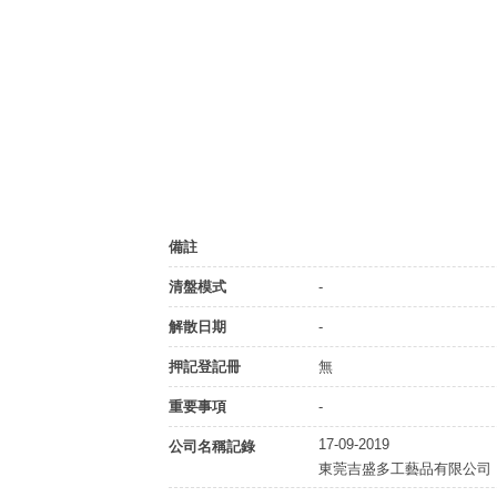
備註
清盤模式
-
解散日期
-
押記登記冊
無
重要事項
-
17-09-2019
公司名稱記錄
東莞吉盛多工藝品有限公司