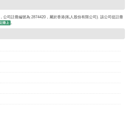
，公司註冊編號為:2874420，屬於香港(私人股份有限公司). 該公司從註冊
。
記冊上