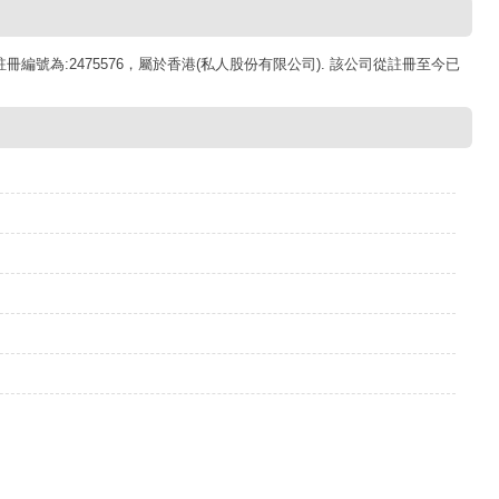
司註冊編號為:2475576，屬於香港(私人股份有限公司). 該公司從註冊至今已