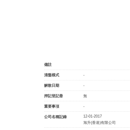
備註
清盤模式
-
解散日期
-
押記登記冊
無
重要事項
-
12-01-2017
公司名稱記錄
旭升(香港)有限公司