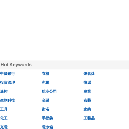
Hot Keywords
中國銀行
衣櫃
燃氣灶
投資管理
充電
快遞
遙控
航空公司
農業
生物科技
金融
布藝
工具
衛浴
家紡
化工
手提袋
工藝品
充電
電冰箱