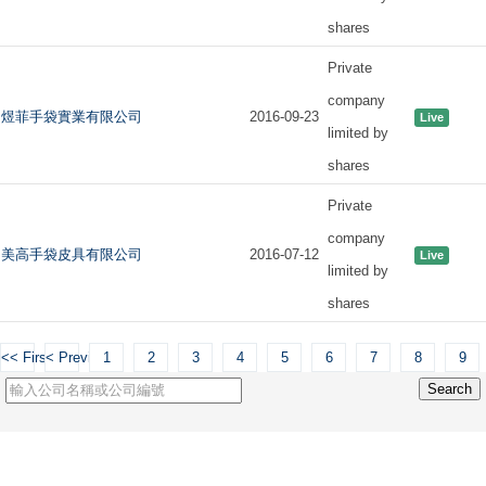
shares
Private
company
煜菲手袋實業有限公司
2016-09-23
Live
limited by
shares
Private
company
美高手袋皮具有限公司
2016-07-12
Live
limited by
shares
<< First
< Previous
1
2
3
4
5
6
7
8
9