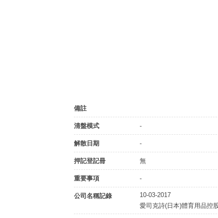
備註
清盤模式
-
解散日期
-
押記登記冊
無
重要事項
-
10-03-2017
公司名稱記錄
愛司克詩(日本)體育用品控