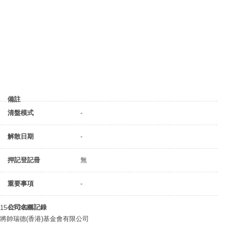
備註
清盤模式
-
解散日期
-
押記登記冊
無
重要事項
-
公司名稱記錄
15-03-2018
將帥瑞德(香港)基金會有限公司