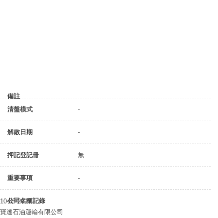
備註
清盤模式
-
解散日期
-
押記登記冊
無
重要事項
-
公司名稱記錄
10-05-2019
寶達石油運輸有限公司