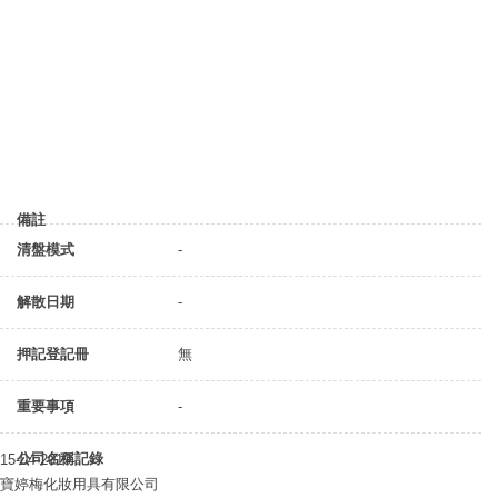
備註
清盤模式
-
解散日期
-
押記登記冊
無
重要事項
-
公司名稱記錄
15-04-2019
寶婷梅化妝用具有限公司