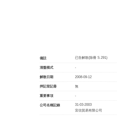
已告解散(除冊 S.291)
備註
清盤模式
-
解散日期
2008-09-12
押記登記冊
無
重要事項
-
31-03-2003
公司名稱記錄
宜信貿易有限公司