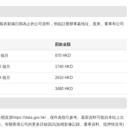
報表製備日期為止的公司資料，例如註冊辦事處地址、股東、董事和公司
罰款金額
 個月
870 HKD
 個月
1740 HKD
 個月
2610 HKD
3480 HKD
ttps://data.gov.hk/，僅作為指引參考。最新資料可能自本站上次
。有關香港公司的更多詳細資訊(如檔影像記錄、董事資料、抵押情況等)