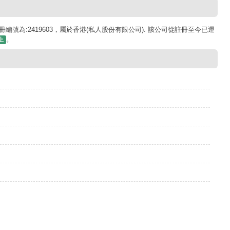
冊編號為:2419603，屬於香港(私人股份有限公司). 該公司從註冊至今已運
。
上