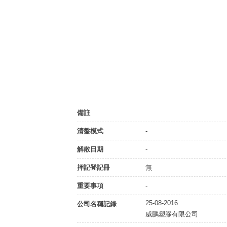
備註
清盤模式
-
解散日期
-
押記登記冊
無
重要事項
-
25-08-2016
公司名稱記錄
威鵬塑膠有限公司