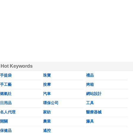
Hot Keywords
手提袋
珠寶
禮品
手工藝
按摩
烤箱
燃氣灶
汽車
網站設計
日用品
環保公司
工具
名人代理
家紡
醫療器械
開關
農業
籐具
保健品
遙控