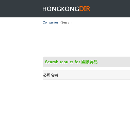
HONGKONGDIR
Companies
»Search
Search results for 國際貿易
公司名稱