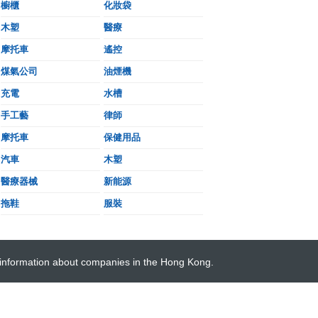
櫥櫃
化妝袋
木塑
醫療
摩托車
遙控
煤氣公司
油煙機
充電
水槽
手工藝
律師
摩托車
保健用品
汽車
木塑
醫療器械
新能源
拖鞋
服裝
 information about companies in the Hong Kong.